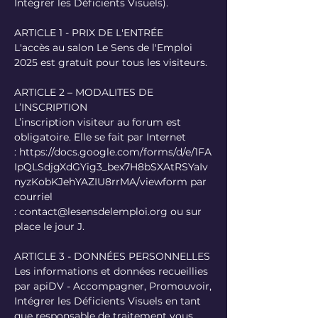
Intégrer les Déficients Visuels).
ARTICLE 1 - PRIX DE L'ENTRÉE
L'accès au salon Le Sens de l'Emploi
2025 est gratuit pour tous les visiteurs.
ARTICLE 2 – MODALITES DE
L’INSCRIPTION
L’inscription visiteur au forum est
obligatoire. Elle se fait par Internet
:
https://docs.google.com/forms/d/e/1FA
IpQLSdjgXdGYig3_bex7H8bSXAtRSYaIv
nyzKobKJehYAZIU8rrMA/viewform
par
courriel
:
contact@lesensdelemploi.org
ou sur
place le jour J.
ARTICLE 3 - DONNÉES PERSONNELLES
Les informations et données recueillies
par apiDV - Accompagner, Promouvoir,
Intégrer les Déficients Visuels en tant
que responsable de traitement vous