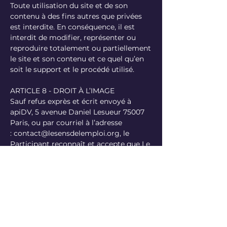
Toute utilisation du site et de son
contenu à des fins autres que privées
est interdite. En conséquence, il est
interdit de modifier, représenter ou
reproduire totalement ou partiellement
le site et son contenu et ce quel qu’en
soit le support et le procédé utilisé.
ARTICLE 8 - DROIT À L’IMAGE
Sauf refus exprès et écrit envoyé à
apiDV, 5 avenue Daniel Lesueur 75007
Paris, ou par courriel à l’adresse
:
contact@lesensdelemploi.org
, le
Participant reconnaît et accepte que Le
Sens de l'EmploiDV 2025 puisse faire
l’objet d’enregistrements audio,
photographiques ou vidéographiques.
Le Participant autorise à titre gracieux
la fixation et la diffusion, sur tout
support, de l’enregistrement de l’image
et de la voix du Participant réalisé lors