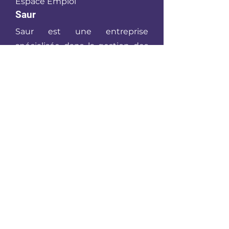
Espace Emploi
Saur
Saur est une entreprise
spécialisée dans la gestion des
services d’eau et
d’assainissement.